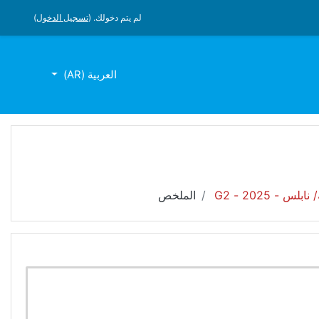
لم يتم دخولك. (
تسجيل الدخول
)
العربية ‎(AR)‎
 2025 - G2
الملخص