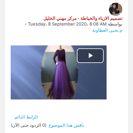
تصميم الازياء والخياطة - مركز مهني الخليل
بواسطة
Tuesday، 8 September 2020، 8:08 AM
-
م.يحيى العطاونة
تشغيل
الفيديو
الرابط الدائم
ناقش هذا الموضوع
(0 الردود حتى الآن)