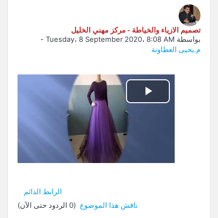
تصميم الازياء والخياطة - مركز مهني الخليل
بواسطة
Tuesday، 8 September 2020، 8:08 AM
-
م.يحيى العطاونة
تشغيل
الفيديو
الرابط الدائم
ناقش هذا الموضوع
(0 الردود حتى الآن)