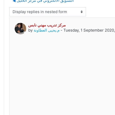
◀︎ التسويق الالكتروني في مركز الخليل
isplay mode
مركز تدريب مهني نابس
Number of replies: 0
Tuesday, 1 September 2020
-
م.يحيى العطاونة
by