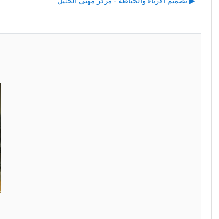
تصميم الازياء والخياطة - مركز مهني الخليل ▶︎