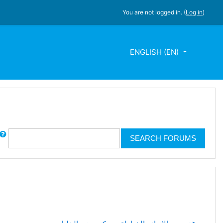
You are not logged in. (
Log in
)
ENGLISH ‎(EN)‎
rch
SEARCH FORUMS