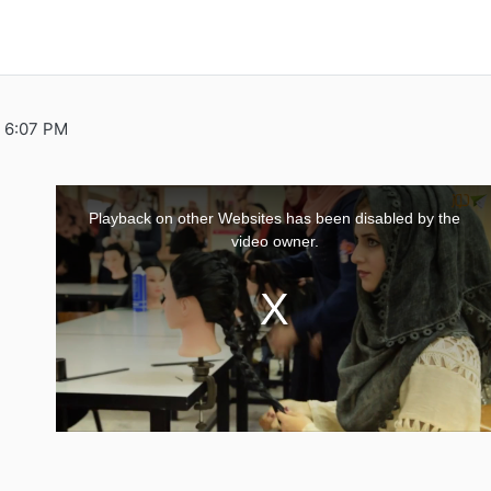
, 6:07 PM
This
is
a
Playback on other Websites has been disabled by the
modal
window.
video owner.